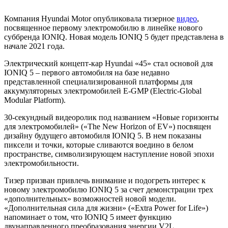
Компания Hyundai Motor опубликовала тизерное
видео
,
посвященное первому электромобилю в линейке нового
суббренда IONIQ. Новая модель IONIQ 5 будет представлена в
начале 2021 года.
Электрический концепт-кар Hyundai «45» стал основой для
IONIQ 5 – первого автомобиля на базе недавно
представленной специализированной платформы для
аккумуляторных электромобилей E-GMP (Electric-Global
Modular Platform).
30-секундный видеоролик под названием «Новые горизонты
для электромобилей» («The New Horizon of EV») посвящен
дизайну будущего автомобиля IONIQ 5. В нем показаны
пиксели и точки, которые сливаются воедино в белом
пространстве, символизирующем наступление новой эпохи
электромобильности.
Тизер призван привлечь внимание и подогреть интерес к
новому электромобилю IONIQ 5 за счет демонстрации трех
«дополнительных» возможностей новой модели.
«Дополнительная сила для жизни» («Extra Power for Life»)
напоминает о том, что IONIQ 5 имеет функцию
двунаправленного преобразования энергии V2L.