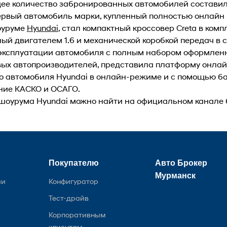
ее количество забронированных автомобилей составило
ервый автомобиль марки, купленный полностью онлайн
оуруме
Hyundai
, стал компактный кроссовер Creta в ком
ый двигателем 1.6 и механической коробкой передач в 
к эксплуатации автомобиля с полным набором оформлен
вых автопроизводителей, представила платформу онлай
ого автомобиля Hyundai в онлайн-режиме и с помощью ба
ание КАСКО и ОСАГО.
шоурума Hyundai можно найти на официальном канале
Покупателю
Авто Брокер
Мурманск
ии
Конфигуратор
Тест-драйв
Корпоративным
клиентам