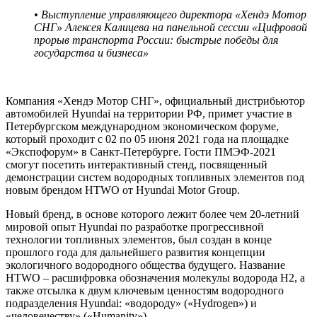
• Выступление управляющего директора «Хендэ Мотор
СНГ» Алексея Калицева на панельной сессии «Цифровой
прорыв транспорта России: быстрые победы для
государства и бизнеса»
Компания «Хендэ Мотор СНГ», официальный дистрибьютор
автомобилей Hyundai на территории РФ, примет участие в
Петербургском международном экономическом форуме,
который проходит с 02 по 05 июня 2021 года на площадке
«Экспофорум» в Санкт-Петербурге. Гости ПМЭФ-2021
смогут посетить интерактивный стенд, посвященный
демонстрации систем водородных топливных элементов под
новым брендом HTWO от Hyundai Motor Group.
Новый бренд, в основе которого лежит более чем 20-летний
мировой опыт Hyundai по разработке прогрессивной
технологии топливных элементов, был создан в конце
прошлого года для дальнейшего развития концепции
экологичного водородного общества будущего. Название
HTWO – расшифровка обозначения молекулы водорода H2, а
также отсылка к двум ключевым ценностям водородного
подразделения Hyundai: «водороду» («Hydrogen») и
«человечеству» («Humanity»).