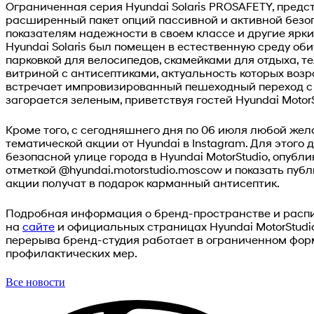
Ограниченная серия Hyundai Solaris PROSAFETY, предст
расширенный пакет опций пассивной и активной безоп
показателям надежности в своем классе и другие яр
Hyundai Solaris был помещен в естественную среду об
парковкой для велосипедов, скамейками для отдыха, 
витриной с антисептиками, актуальность которых возро
встречает импровизированный пешеходный переход с
загорается зеленым, приветствуя гостей Hyundai MotorS
Кроме того, с сегодняшнего дня по 06 июля любой же
тематической акции от Hyundai в Instagram. Для этого 
безопасной улице города в Hyundai MotorStudio, опубли
отметкой @hyundai.motorstudio.moscow и показать публ
акции получат в подарок карманный антисептик.
Подробная информация о бренд-пространстве и рас
на
сайте
и официальных страницах Hyundai MotorStudi
перерыва бренд-студия работает в ограниченном фор
профилактических мер.
Все новости