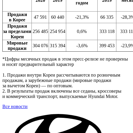
2020
2019
2019
меся
годом
Продажи
47 591
60 440
-21,3%
66 335
-28,3
в Корее
Продажи
за пределами
256 485
254 954
0,6%
333 118
333 1
Кореи
Мировые
304 076
315 394
-3,6%
399 453
-23,9
продажи
*Цифры месячных продаж в этом пресс-релизе не проверены
и носят предварительный характер
1. Продажи внутри Кореи рассчитываются по розничным
продажам, а зарубежные продажи (мировые продажи
за вычетом Кореи) — по оптовым.
2. В результаты продаж включены все седаны, кроссоверы
и коммерческий транспорт, выпускаемые Hyundai Motor.
Все новости