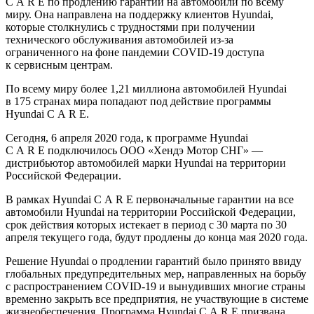
C A R E по продлению гарантии на автомобили по всему
миру. Она направлена на поддержку клиентов Hyundai,
которые столкнулись с трудностями при получении
технического обслуживания автомобилей из-за
ограниченного на фоне пандемии COVID-19 доступа
к сервисным центрам.
По всему миру более 1,21 миллиона автомобилей Hyundai
в 175 странах мира попадают под действие программы
Hyundai C A R E.
Сегодня, 6 апреля 2020 года, к программе Hyundai
C A R E подключилось ООО «Хендэ Мотор СНГ» —
дистрибьютор автомобилей марки Hyundai на территории
Российской Федерации.
В рамках Hyundai C A R E первоначальные гарантии на все
автомобили Hyundai на территории Российской Федерации,
срок действия которых истекает в период с 30 марта по 30
апреля текущего года, будут продлены до конца мая 2020 года.
Решение Hyundai о продлении гарантий было принято ввиду
глобальных предупредительных мер, направленных на борьбу
с распространением COVID-19 и вынудивших многие страны
временно закрыть все предприятия, не участвующие в системе
жизнеобеспечения. Программа Hyundai C A R E призвана