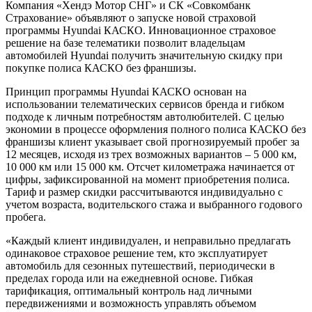
Компания «Хендэ Мотор СНГ» и СК «Совкомбанк
Страхование» объявляют о запуске новой страховой
программы Hyundai КАСКО. Инновационное страховое
решение на базе телематики позволит владельцам
автомобилей Hyundai получить значительную скидку при
покупке полиса КАСКО без франшизы.
Принцип программы Hyundai КАСКО основан на
использовании телематических сервисов бренда и гибком
подходе к личным потребностям автолюбителей. С целью
экономии в процессе оформления полного полиса КАСКО без
франшизы клиент указывает свой прогнозируемый пробег за
12 месяцев, исходя из трех возможных вариантов – 5 000 км,
10 000 км или 15 000 км. Отсчет километража начинается от
цифры, зафиксированной на момент приобретения полиса.
Тариф и размер скидки рассчитываются индивидуально с
учетом возраста, водительского стажа и выбранного годового
пробега.
«Каждый клиент индивидуален, и неправильно предлагать
одинаковое страховое решение тем, кто эксплуатирует
автомобиль для сезонных путешествий, периодически в
пределах города или на ежедневной основе. Гибкая
тарификация, оптимальный контроль над личными
передвижениями и возможность управлять объемом