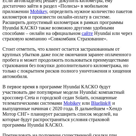
Если автовладелец решает докупить километры, ему
достаточно зайти в раздел «Полисы» в мобильном
приложении
Mobikey
, определить нужное количество пакетов
километров и произвести онлайн-оплату в системе.
Расширить допустимый километраж в рамках программы
Hyundai КАСКО также возможно другими удобными
способами – онлайн на официальном
сайте
Hyundai или через
страховую компанию «Совкомбанк Страхование».
Стоит отметить, что клиент остается застрахованным от
крупных убытков даже после окончания заранее оплаченного
пробега и может продолжить пользоваться преимуществами
страхования без покупки дополнительного километража, но
только с покрытием рисков полного уничтожения и хищения
автомобиля.
В первое время в программе Hyundai КАСКО будут
участвовать две популярные модели Hyundai: компактный
кроссовер Creta и городской седан Solaris, оснащенные
телематическими системами
Mobikey
или
Bluelink®
и
выпущенные начиная с 2020 года. В дальнейшем «Хендэ
Мотор СНГ» планирует расширить список моделей, на
которые будут распространяться условия страховой
программы Hyundai КАСКО.
Претендовать на получение существенной скидки при